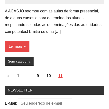
admin
Nenhum
Comentário
A ACASJO retornou com as aulas de forma presencial,
de alguns cursos e para determinados alunos,
respeitando-se todas as determinações das autoridades
competentes! Emitiu-se uma […]
Ler mais
Sem categoria
Paginação
Post
«
1
…
9
10
11
de
anterior
posts
NEWSLETTER
E-Mail: