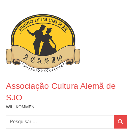
Pular
para
o
conteúdo
Associação Cultura Alemã de
SJO
WILLKOMMEN
Pesquisar
Pesquis
por: