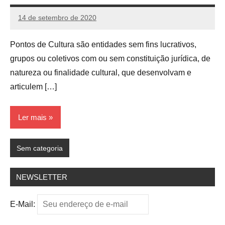
14 de setembro de 2020
admin
Nenhum
Comentário
Pontos de Cultura são entidades sem fins lucrativos,
grupos ou coletivos com ou sem constituição jurídica, de
natureza ou finalidade cultural, que desenvolvam e
articulem […]
Ler mais
Sem categoria
NEWSLETTER
E-Mail: