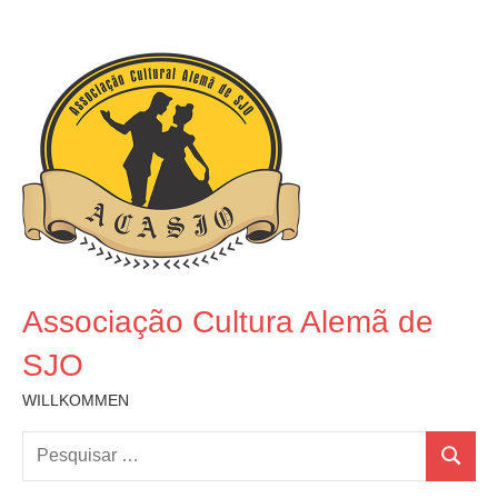
Pular
para
o
conteúdo
Associação Cultura Alemã de
SJO
WILLKOMMEN
Pesquisar
Pesquis
por: